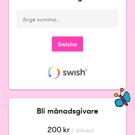
Du måste ange en summa
Swisha
Bli månadsgivare
200
kr
/ månad