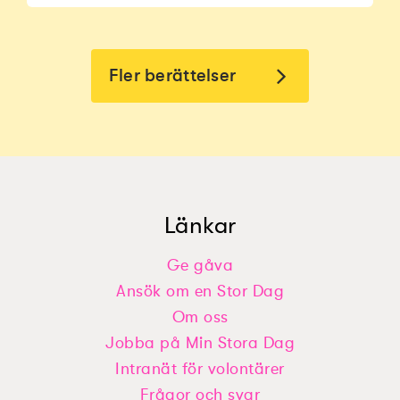
Fler berättelser
Länkar
Ge gåva
Ansök om en Stor Dag
Nellys önskan: ”Bygga ett jättestort
Ardawans önskan: ”Egen Tv som
lego”
Om oss
bara är min”
Jobba på Min Stora Dag
Intranät för volontärer
Frågor och svar