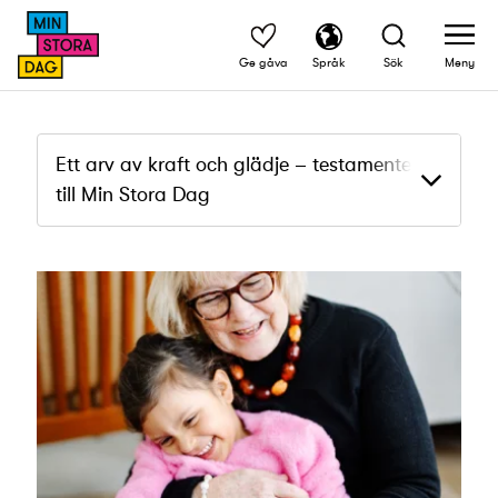
Ge gåva
Språk
Sök
Meny
Ett arv av kraft och glädje – testamentera
till Min Stora Dag