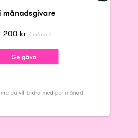
li månadsgivare
200
kr
/ månad
Ge gåva
ma du vill bidra med
per månad