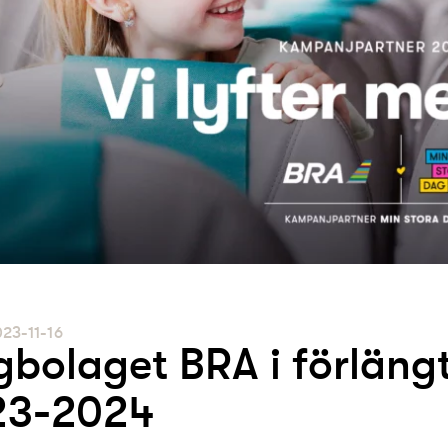
23-11-16
gbolaget BRA i förläng
23-2024