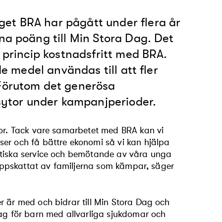
et BRA har pågått under flera år
na poäng till Min Stora Dag. Det
i princip kostnadsfritt med BRA.
de medel användas till att fler
 Förutom det generösa
ytor under kampanjperioder.
vor. Tack vare samarbetet med BRA kan vi
er och få bättre ekonomi så vi kan hjälpa
stiska service och bemötande av våra unga
t uppskattat av familjerna som kämpar, säger
r är med och bidrar till Min Stora Dag och
dag för barn med allvarliga sjukdomar och