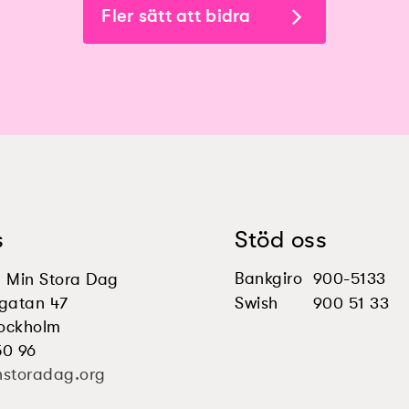
Fler sätt att bidra
s
Stöd oss
Bankgiro
900-5133
en Min Stora Dag
gatan 47
Swish
900 51 33
tockholm
50 96
nstoradag.org