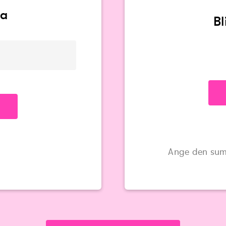
va
B
Ange den sum