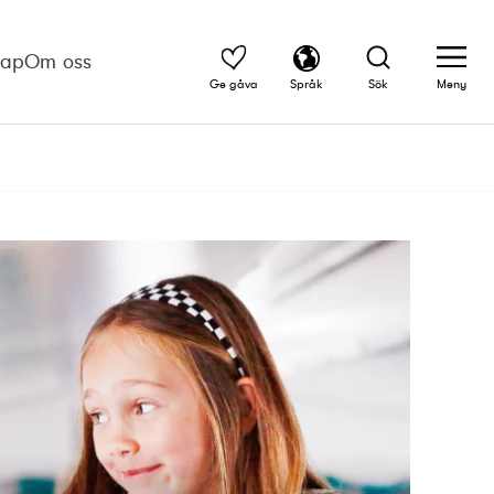
kap
Om oss
Ge gåva
Språk
Sök
Meny