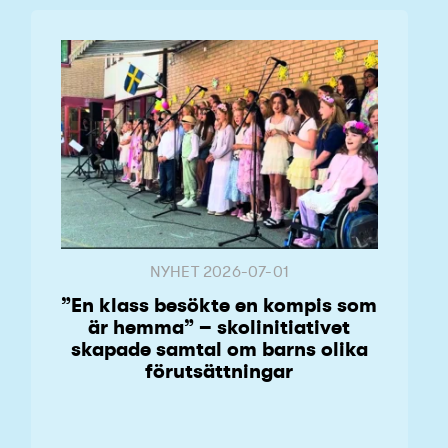
NYHET
2026-07-01
”En klass besökte en kompis som
är hemma” – skolinitiativet
skapade samtal om barns olika
förutsättningar