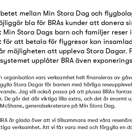
etet mellan Min Stora Dag och flygbolag
jliggör bla för BRAs kunder att donera si
t Min Stora Dags barn och familjer reser 
et för att betala för flygresor kan insamla
år möjligheten att uppleva Stora Dagar.
systemet upplåter BRA även exponerings
en organisation vars verksamhet helt finansieras av gå
gylla Stora Dagar för barnen med härliga reseupplevels
övande. Jag vill också passa på att plussa BRAs fanta
r. De gör det där viktiga lilla extra, och det är enorm
 McShane, generalsekreterare på Min Stora Dag.
BRA är glada över att vi tillsammans med våra resenäre
ktiga verksamhet. Att vi får vara med och förgylla en 