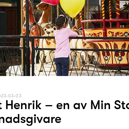
023-03-03
 Henrik – en av Min S
nadsgivare