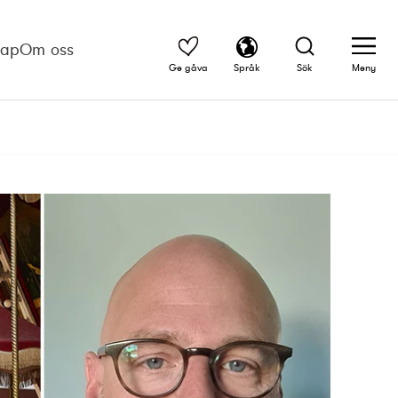
kap
Om oss
Ge gåva
Språk
Sök
Meny