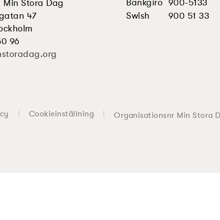
Bankgiro
900-5133
en Min Stora Dag
gatan 47
Swish
900 51 33
tockholm
50 96
nstoradag.org
icy
Cookieinställning
Organisationsnr Min Stora 