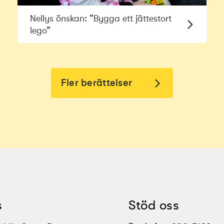
Nellys önskan: ”Bygga ett jättestort
lego”
Fler berättelser
s
Stöd oss