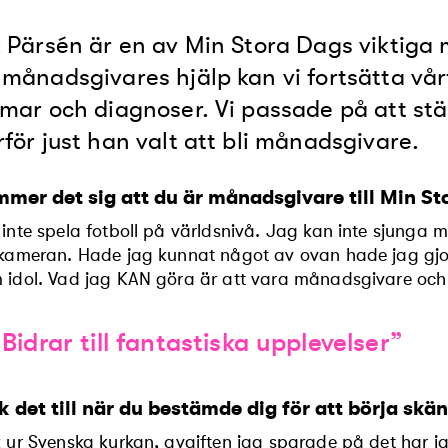
k Pärsén är en av Min Stora Dags viktig
månadsgivares hjälp kan vi fortsätta vår
mar och diagnoser. Vi passade på att stäl
för just han valt att bli månadsgivare.
mer det sig att du är månadsgivare till Min St
inte spela fotboll på världsnivå. Jag kan inte sjunga m
kameran. Hade jag kunnat något av ovan hade jag gjort a
idol. Vad jag KAN göra är att vara månadsgivare och på 
”Bidrar till fantastiska upplevelser”
k det till när du bestämde dig för att börja skä
 ur Svenska kyrkan, avgiften jag sparade på det har ja