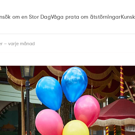
nsök om en Stor Dag
Våga prata om ätstörningar
Kuns
ser – varje månad