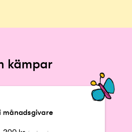
om kämpar
li månadsgivare