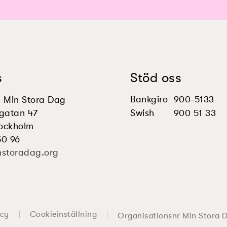
s
Stöd oss
Bankgiro
900-5133
en Min Stora Dag
gatan 47
Swish
900 51 33
tockholm
50 96
nstoradag.org
icy
Cookieinställning
Organisationsnr Min Stora 