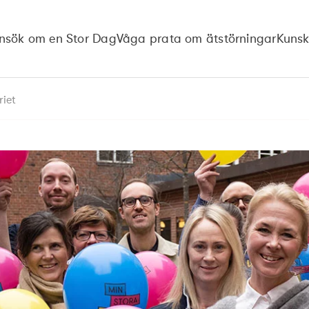
nsök om en Stor Dag
Våga prata om ätstörningar
Kuns
riet