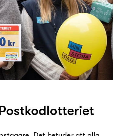
Postkodlotteriet
nstagare. Det betyder att alla