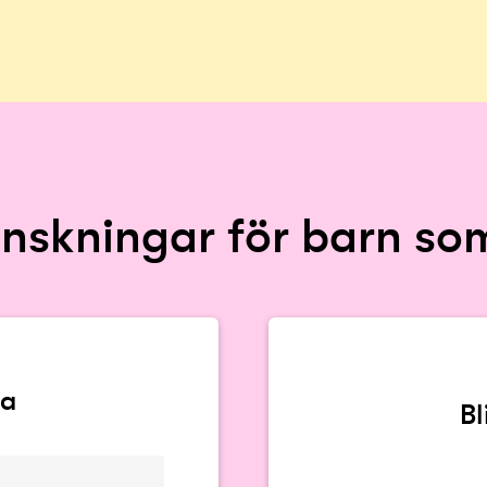
önskningar för barn s
va
B