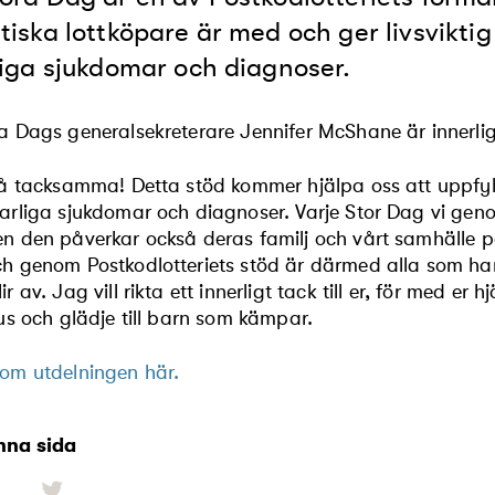
tiska lottköpare är med och ger livsvikti
liga sjukdomar och diagnoser.
a Dags generalsekreterare Jennifer McShane är innerlig
så tacksamma! Detta stöd kommer hjälpa oss att uppfylla
arliga sjukdomar och diagnoser. Varje Stor Dag vi geno
n den påverkar också deras familj och vårt samhälle pos
h genom Postkodlotteriets stöd är därmed alla som har 
r av. Jag vill rikta ett innerligt tack till er, för med er 
jus och glädje till barn som kämpar.
om utdelningen här.
nna sida