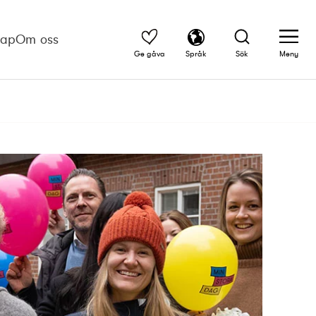
kap
Om oss
Ge gåva
Språk
Sök
Meny