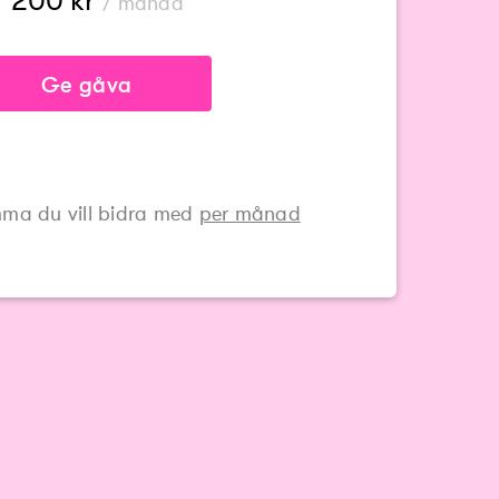
200
kr
/ månad
Ge gåva
ma du vill bidra med
per månad