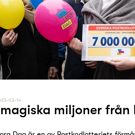
023-03-14
 magiska miljoner från 
ora Dag är en av Postkodlotteriets förmå