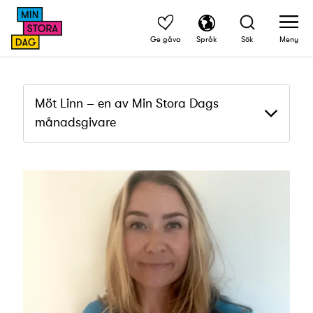
Ge gåva
Språk
Sök
Meny
Möt Linn – en av Min Stora Dags
månadsgivare