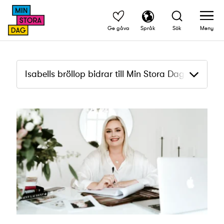
Ge gåva
Språk
Sök
Meny
Isabells bröllop bidrar till Min Stora Dag