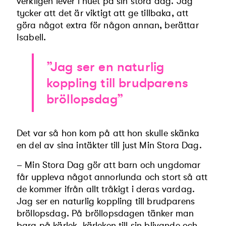
verkligen lever i nuet på sin stora dag. Jag
tycker att det är viktigt att ge tillbaka, att
göra något extra för någon annan, berättar
Isabell.
”Jag ser en naturlig
koppling till brudparens
bröllopsdag”
Det var så hon kom på att hon skulle skänka
en del av sina intäkter till just Min Stora Dag.
– Min Stora Dag gör att barn och ungdomar
får uppleva något annorlunda och stort så att
de kommer ifrån allt tråkigt i deras vardag.
Jag ser en naturlig koppling till brudparens
bröllopsdag. På bröllopsdagen tänker man
bara på kärlek, kärleken till sin blivande och