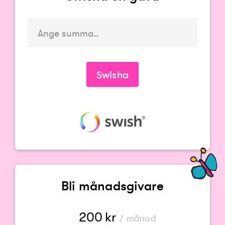
Du måste ange en summa
Swisha
Bli månadsgivare
200
kr
/ månad