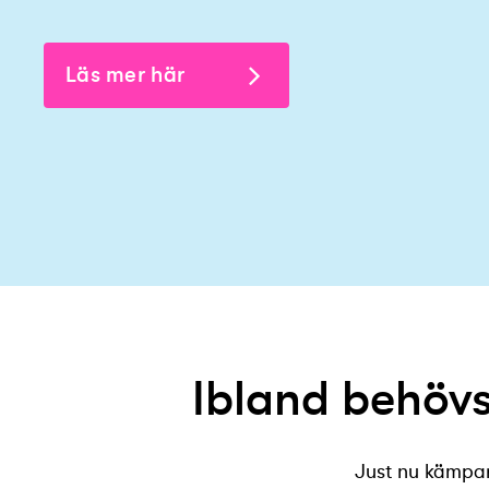
Läs mer här
Ibland behöv
Just nu kämpar 