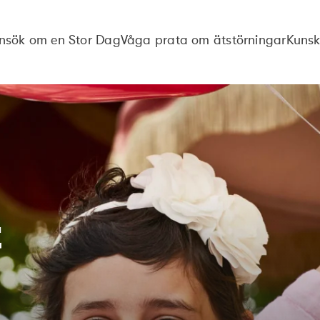
nsök om en Stor Dag
Våga prata om ätstörningar
Kuns
t