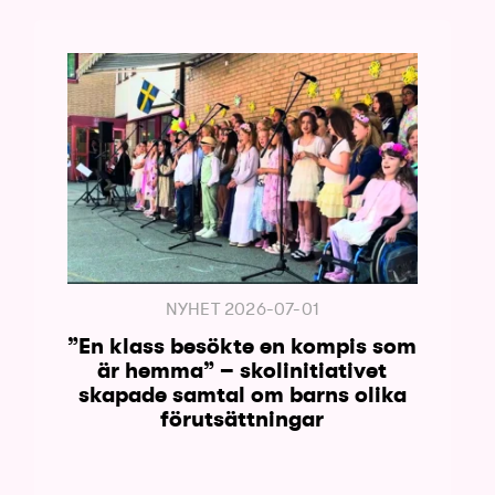
NYHET
2026-07-01
”En klass besökte en kompis som
är hemma” – skolinitiativet
skapade samtal om barns olika
förutsättningar