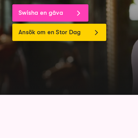
Swisha en gåva
Ansök om en Stor Dag