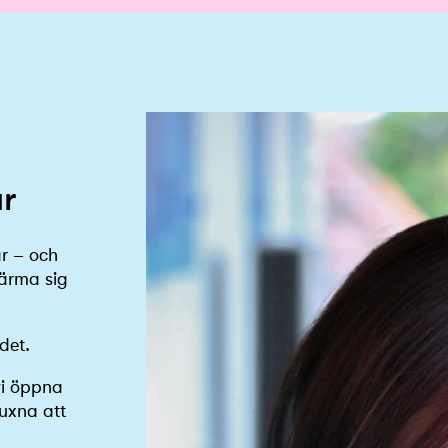
r
ar – och
närma sig
det.
vi öppna
vuxna att