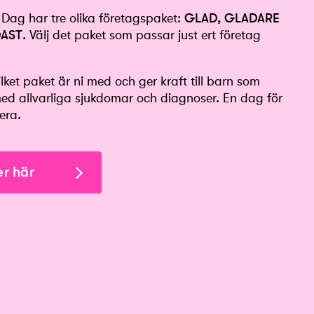
 Dag har tre olika företagspaket:
GLAD, GLADARE
AST
. Välj det paket som passar just ert företag
lket paket är ni med och ger kraft till barn som
d allvarliga sjukdomar och diagnoser. En dag för
lera.
r här