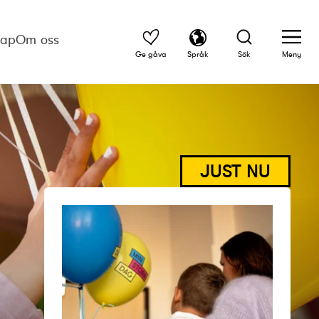
kap
Om oss
Ge gåva
Språk
Sök
Meny
JUST NU