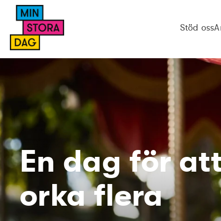
Stöd oss
A
En dag för at
orka flera