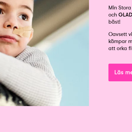
Min Stora
och
GLAD
bäst!
Oavsett vi
kämpar me
att orka f
Läs me