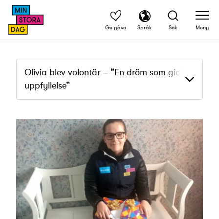
Ge gåva
Språk
Sök
Meny
Olivia blev volontär – ”En dröm som gick i
uppfyllelse”