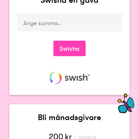
Du måste ange en summa
Swisha
Bli månadsgivare
200
kr
/ månad