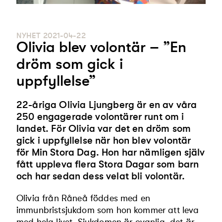
NYHET
2021-04-22
Olivia blev volontär – ”En
dröm som gick i
uppfyllelse”
22-åriga Olivia Ljungberg är en av våra
250 engagerade volontärer runt om i
landet. För Olivia var det en dröm som
gick i uppfyllelse när hon blev volontär
för Min Stora Dag. Hon har nämligen själv
fått uppleva flera Stora Dagar som barn
och har sedan dess velat bli volontär.
Olivia från Råneå föddes med en
immunbristsjukdom som hon kommer att leva
med hela livet. Sjukdomen är ovanlig, det är