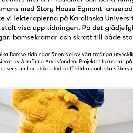
ammans med Story House Egmont lanserad
e vi lekterapierna på Karolinska Univers
t stolt visa upp tidningen. På det glädjef
gar, bamsekramar och skratt till både st
ika Bamse-tidningar är en del av vårt treåriga utveckl
sierat av Allmänna Arvdsfonden. Projektet fokuserar på
noser som har utrikes födda föräldrar, och ska säkerställ