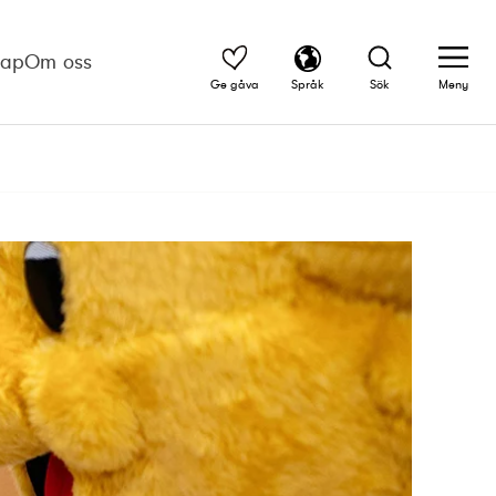
kap
Om oss
Ge gåva
Språk
Sök
Meny