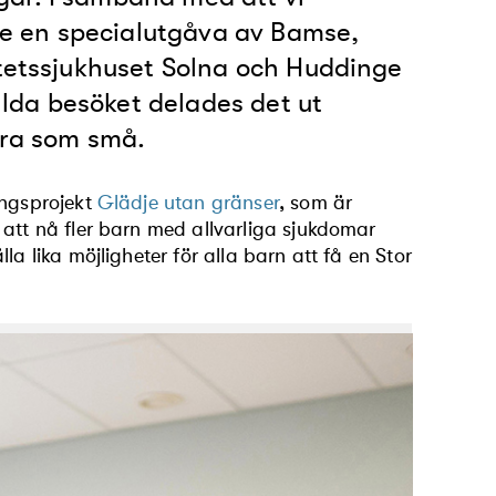
e en specialutgåva av Bamse,
itetssjukhuset Solna och Huddinge
yllda besöket delades det ut
ora som små.
ingsprojekt
Glädje utan gränser
, som är
 att nå fler barn med allvarliga sjukdomar
a lika möjligheter för alla barn att få en Stor