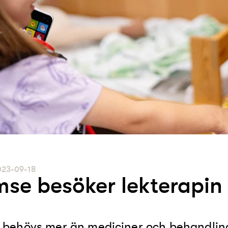
023-09-18
se besöker lekterapin
 behövs mer än mediciner och behandling