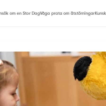
nsök om en Stor Dag
Våga prata om ätstörningar
Kuns