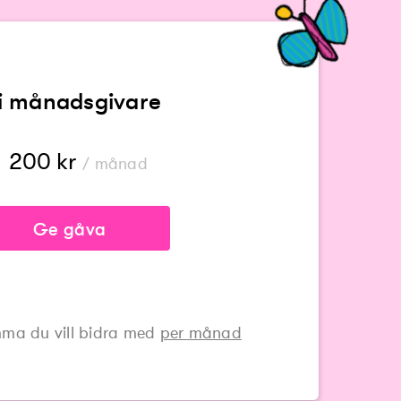
li månadsgivare
200
kr
/ månad
Ge gåva
ma du vill bidra med
per månad