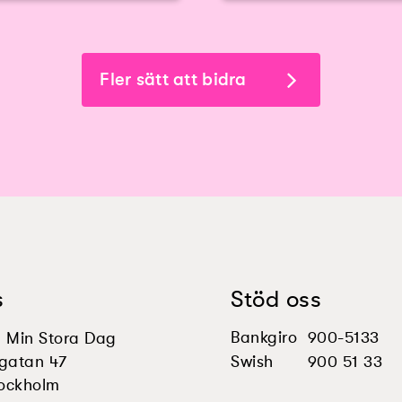
Fler sätt att bidra
s
Stöd oss
Bankgiro
900-5133
en Min Stora Dag
gatan 47
Swish
900 51 33
tockholm