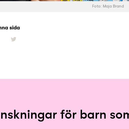
Foto: Maja Brand
nna sida
önskningar för barn s