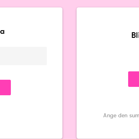
va
B
Ange den sum