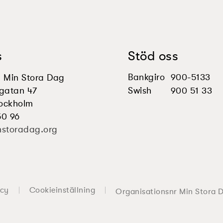
s
Stöd oss
Bankgiro
900-5133
en Min Stora Dag
gatan 47
Swish
900 51 33
tockholm
50 96
nstoradag.org
icy
Cookieinställning
Organisationsnr Min Stora 