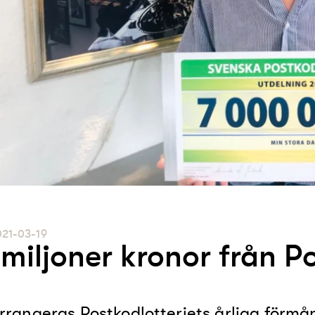
021-03-19
 miljoner kronor från P
rrangeras Postkodlotteriets årliga förmåns