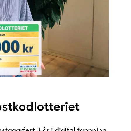
ostkodlotteriet
tagarfest, i år i digital tappning.