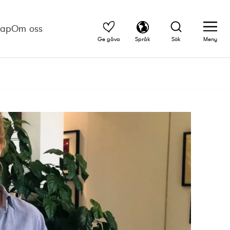
kap
Om oss
Ge gåva
Språk
Sök
Meny