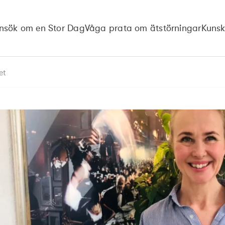
nsök om en Stor Dag
Våga prata om ätstörningar
Kuns
et