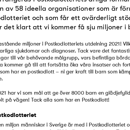
en av 58 ideella organisationer som är fö
dlotteriet och som får ett ovärderligt stö
r det klart att vi kommer få sju miljoner i 
astående miljoner i Postkodlotteriets utdelning 2021! V
arliga sjukdomar och diagnoser. Tack vare det fantastis
gar till vår behövande målgrupp, vars befintliga börda
 kommer gå till att fortsätta öka våra insatser och fort
A som har en postkodlott – ni ger kraft till barn som kä
e.
21 har vi som mål att ge över 8000 barn en glädjefylld
it på vägen! Tack alla som har en Postkodlott!
tkodlotteriet
n miljon människor i Sverige är med i Postkodlotteriet o