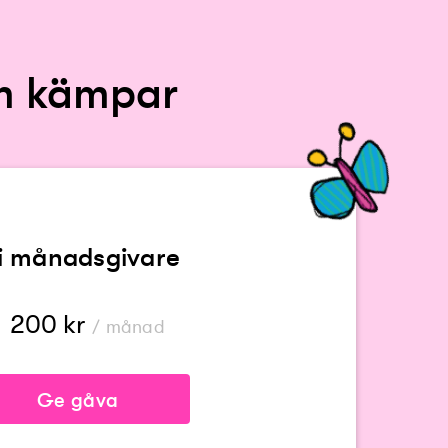
om kämpar
li månadsgivare
200
kr
/ månad
Ge gåva