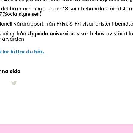
alet barn och unga under 18 som behandlas för ätstörn
7
(Socialstyrelsen)
ionell vårdrapport från
Frisk & Fri
visar brister i bemö
skning från
Uppsala universitet
visar behov av stärkt 
märvården
iklar hittar du här.
nna sida