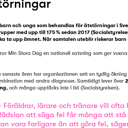
törningar
barn och unga som behandlas för ätstörningar i Sver
rupper med upp till 175 % sedan 2017 (Socialstyrels
ka ta upp ämnet. När samtalen uteblir riskerar barn
rar Min Stora Dag en nationell satsning som ger vuxna
 senaste åren har organisationen sett en tydlig öknin
ombination med andra diagnoser. Samtidigt lever över
ing
, och många upptäcks inte i tid (Socialstyrelsen).
– Föräldrar, lärare och tränare vill ofta
Rädslan att säga fel får många att stå
kan vara farligare än att göra fel, säg