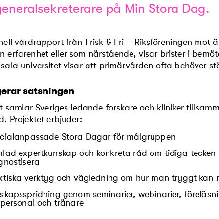
generalsekreterare på Min Stora Dag.
nell vårdrapport från Frisk & Fri – Riksföreningen mot 
 erfarenhet eller som närstående, visar brister i bemö
sala universitet visar att primärvården ofta behöver st
gerar satsningen
vet samlar Sveriges ledande forskare och kliniker tills
d. Projektet erbjuder:
cialanpassade Stora Dagar för målgruppen
lad expertkunskap och konkreta råd om tidiga tecken o
gnostisera
ktiska verktyg och vägledning om hur man tryggt kan
skapsspridning genom seminarier, webinarier, föreläsni
lpersonal och tränare