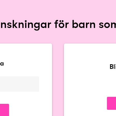
önskningar för barn s
va
B