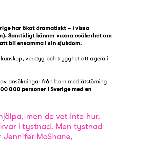
ige har ökat dramatiskt – i vissa
en). Samtidigt känner vuxna osäkerhet om
 att bli ensamma i sin sjukdom.
 kunskap, verktyg och trygghet att agera i
g av ansökningar från barn med ätstörning –
200
000 personer i Sverige med en
 hjälpa, men de vet inte hur.
 kvar i tystnad. Men tystnad
er Jennifer McShane,