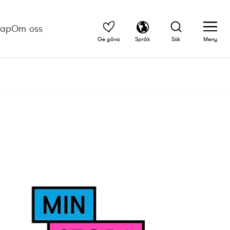
kap
Om oss
Ge gåva
Språk
Sök
Meny