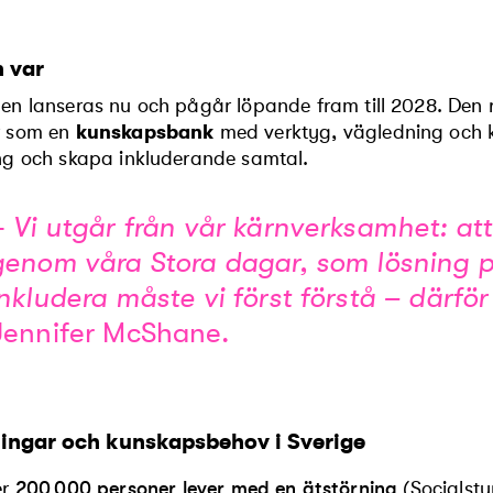
 var
en lanseras nu och pågår löpande fram till 2028. Den ri
r som en
kunskapsbank
med verktyg, vägledning och ko
ng och skapa inkluderande samtal.
–
Vi utgår från vår kärnverksamhet: att
genom våra Stora dagar, som lösning p
inkludera måste vi först förstå – därför
Jennifer McShane.
ningar och kunskapsbehov i Sverige
er
200
000 personer lever med en ätstörning
(Socialsty