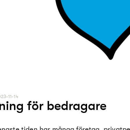
23-11-14
ning för bedragare
enaste tiden har många företag, privatp