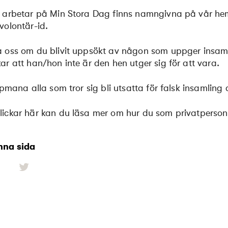
 arbetar på Min Stora Dag finns namngivna på vår hems
volontär-id.
 oss om du blivit uppsökt av någon som uppger insamli
ar att han/hon inte är den hen utger sig för att vara.
uppmana alla som tror sig bli utsatta för falsk insamling 
ickar här kan du läsa mer om hur du som privatperson s
nna sida