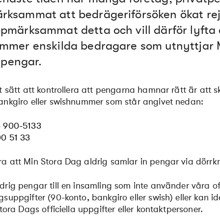
ksammat att bedrägeriförsöken ökat rejä
pmärksammat detta och vill därför lyfta d
mmer enskilda bedragare som utnyttjar M
g pengar.
lt sätt att kontrollera att pengarna hamnar rätt är att 
ankgiro eller swishnummer som står angivet nedan:
o
900-5133
0 51 33
a att Min Stora Dag aldrig samlar in pengar via dörrk
drig pengar till en insamling som inte använder våra o
gsuppgifter (90-konto, bankgiro eller swish) eller kan id
 Stora Dags officiella uppgifter eller kontaktpersoner.