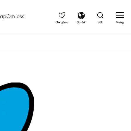
kap
Om oss
Ge gåva
Språk
Sök
Meny