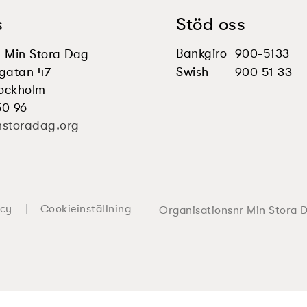
s
Stöd oss
Bankgiro
900-5133
en Min Stora Dag
gatan 47
Swish
900 51 33
tockholm
50 96
nstoradag.org
icy
Cookieinställning
Organisationsnr Min Stora 