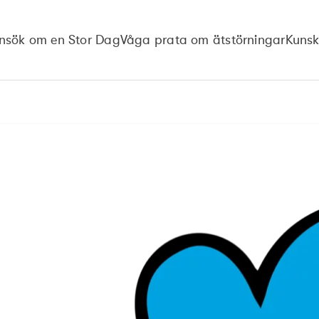
nsök om en Stor Dag
Våga prata om ätstörningar
Kuns