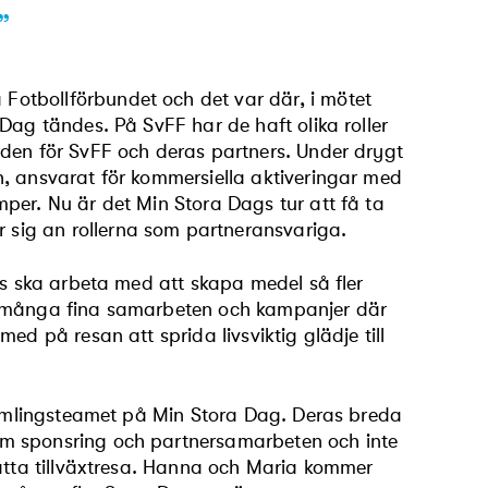
”
otbollförbundet och det var där, i mötet
Dag tändes. På SvFF har de haft olika roller
rden för SvFF och deras partners. Under drygt
n, ansvarat för kommersiella aktiveringar med
per. Nu är det Min Stora Dags tur att få ta
sig an rollerna som partneransvariga.
ns ska arbeta med att skapa medel så fler
ga många fina samarbeten och kampanjer där
ed på resan att sprida livsviktig glädje till
samlingsteamet på Min Stora Dag. Deras breda
om sponsring och partnersamarbeten och inte
satta tillväxtresa. Hanna och Maria kommer