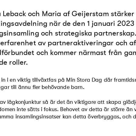
Leback och Maria af Geijerstam stärker
ingsavdelning när de den 1 januari 2023 
gsinsamling och strategiska partnerskap
erfarenhet av
partneraktiveringar
och
a
lförbundet
och kommer närmast från
ga
de roller.
r in i en viktig tillväxtfas på Min Stora Dag där framtid
gar till ännu fler behövande barn.
r av lågkonjunktur så är det än viktigare att skapa gläd
domen inte sätts i fokus. Behovet av detta är större ä
ma insamlingsinsatser kan detta överbryggas, och de