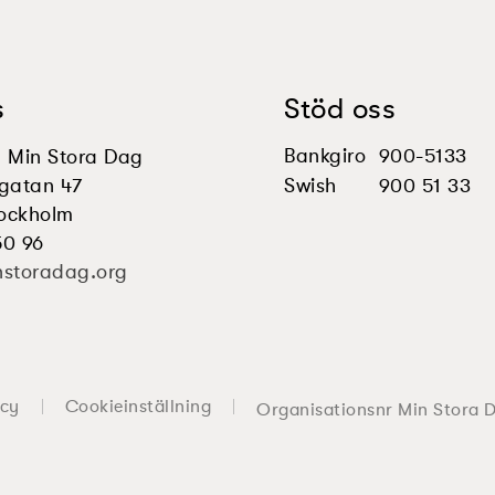
s
Stöd oss
Bankgiro
900-5133
en Min Stora Dag
gatan 47
Swish
900 51 33
tockholm
50 96
nstoradag.org
icy
Cookieinställning
Organisationsnr Min Stora 