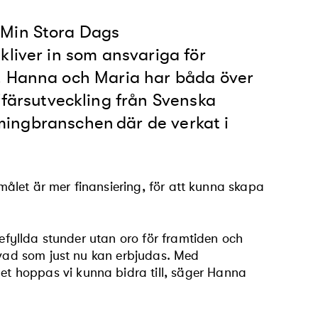
 Min Stora Dags
kliver in som ansvariga för
.
Hanna och Maria
har
båda
över
ffärsutveckling
från Svenska
mingbranschen
där de verkat i
smålet är mer finansiering, för att kunna skapa
jefyllda stunder utan oro för framtiden och
n vad som just nu kan erbjudas. Med
t hoppas vi kunna bidra till, säger Hanna