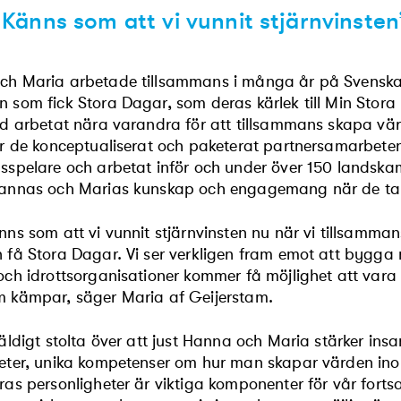
”Känns som att vi vunnit stjärnvinsten
h Maria arbetade tillsammans i många år på Svenska F
 som fick Stora Dagar, som deras kärlek till Min Stora 
id arbetat nära varandra för att tillsammans skapa vä
ar de konceptualiserat och paketerat partnersamarbete
sspelare och arbetat inför och under över 150 landskam
annas och Marias kunskap och engagemang när de tar 
nns som att vi vunnit stjärnvinsten nu när vi tillsamma
 få Stora Dagar. Vi ser verkligen fram emot att byg
och idrottsorganisationer kommer få möjlighet att vara m
 kämpar, säger Maria af Geijerstam.
äldigt stolta över att just Hanna och Maria stärker in
eter, unika kompetenser om hur man skapar värden in
ras personligheter är viktiga komponenter för vår fort