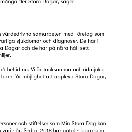
 många fler Stora Dagar, säger
och värdedrivna samarbeten med företag som
varliga sjukdomar och diagnoser. De har i
ora Dagar och de har på nära håll sett
iljer.
ta på heltid nu. Vi är tacksamma och ödmjuka
barn får möjlighet att uppleva Stora Dagar,
.
rsoner och stiftelser som Min Stora Dag kan
 varje år. Sedan 2018 har antalet barn som