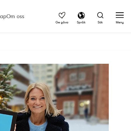
kap
Om oss
Ge gåva
Språk
Sök
Meny