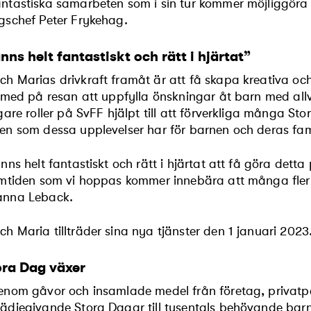
ntastiska samarbeten som i sin tur kommer möjliggöra
gschef Peter Frykehag.
nns helt fantastiskt och rätt i hjärtat”
h Marias drivkraft framåt är att få skapa kreativa 
a med på resan att uppfylla önskningar åt barn med all
igare roller på SvFF hjälpt till att förverkliga många St
en som dessa upplevelser har för barnen och deras fam
nns helt fantastiskt och rätt i hjärtat att få göra det
amtiden som vi hoppas kommer innebära att många fler 
anna Leback.
h Maria tillträder sina nya tjänster den 1 januari 2023
ora Dag växer
enom gåvor och insamlade medel från företag, privatpe
ädjegivande Stora Dagar till tusentals behövande barn