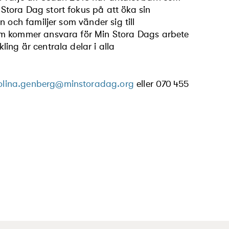
tora Dag stort fokus på att öka sin
 och familjer som vänder sig till
am kommer ansvara för Min Stora Dags arbete
ing är centrala delar i alla
olina.genberg@minstoradag.org
eller
070 455