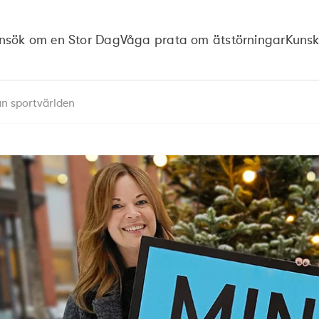
nsök om en Stor Dag
Våga prata om ätstörningar
Kuns
ån sportvärlden