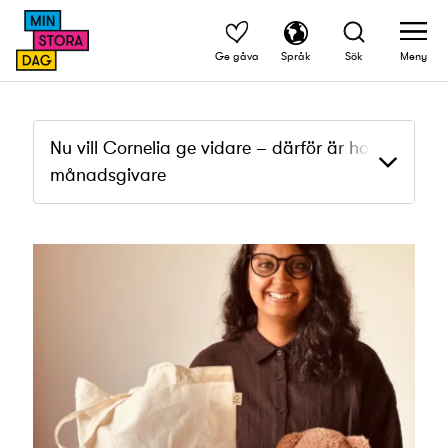
Ge gåva
Språk
Sök
Meny
Nu vill Cornelia ge vidare – därför är hon
månadsgivare