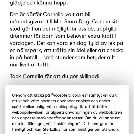
glädje och känna hopp.
Det är därför Cornelia valt att bli
månadsgivare till Min Stora Dag. Genom sitt
stöd gör hon det möjligt för oss att uppfylla
drömmar för barn som behöver extra kraft i
vardagen. Det kan vara en dag fylld av lek på
en nöjespark, att träffa sin idol eller att checka
in på hotell – små stunder som betyder allt
när livet är tufft.
Tack Cornelia för att du gör skillnad!
Vill du, precis som Cornelia, vara med och ge
fler barn en oförglömlig dag?
Genom att klicka på “Acceptera cookies” samtycker du till
att vi och våra partners använder cookies och andra
Bli månadsgivare här
spårtekniker enligt vår
cookiepolicy
för att förbättra
webbupplevelsen, analysera användningen av webbplatsen
Tillsammans ger vi fler barn kraft att orka
och anpassa marknadsföringsinsatser. Om du vill anpassa
dina inställningar, välj “Inställningar”. Ditt samtycke är
fortsätta kämpa.
frivilligt och kan återkallas när som helst genom att ändra