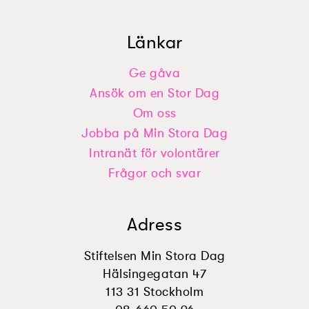
Länkar
Ge gåva
Ansök om en Stor Dag
Nellys önskan: ”Bygga ett jättestort
Ardawans önskan: ”Egen Tv som
lego”
Om oss
bara är min”
Jobba på Min Stora Dag
Intranät för volontärer
Frågor och svar
Adress
Stiftelsen Min Stora Dag
Hälsingegatan 47
113 31 Stockholm