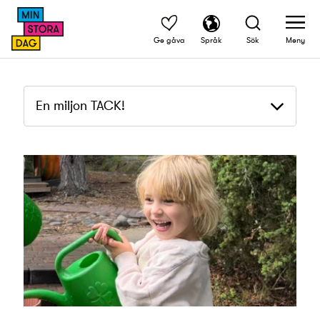
Ge gåva
Språk
Sök
Meny
En miljon TACK!