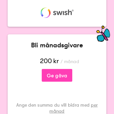
Bli månadsgivare
200
kr
/ månad
Ge gåva
Ange den summa du vill bidra med
per
månad