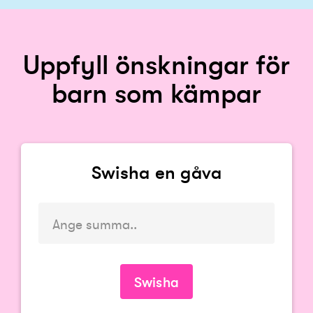
Uppfyll önskningar för
barn som kämpar
Swisha en gåva
Du måste ange en summa
Swisha