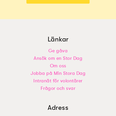
Länkar
Ge gåva
Ansök om en Stor Dag
Nellys önskan: ”Bygga ett jättestort
Ardawans önskan: ”Egen Tv som
lego”
Om oss
bara är min”
Jobba på Min Stora Dag
Intranät för volontärer
Frågor och svar
Adress