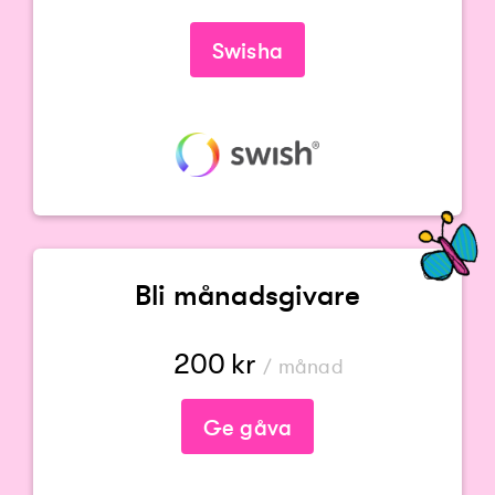
Du måste ange en summa
Swisha
Bli månadsgivare
200
kr
/ månad
Ge gåva