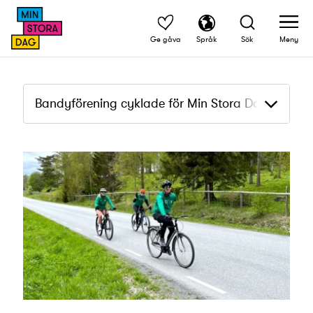
Ge gåva
Språk
Sök
Meny
Bandyförening cyklade för Min Stora Dag