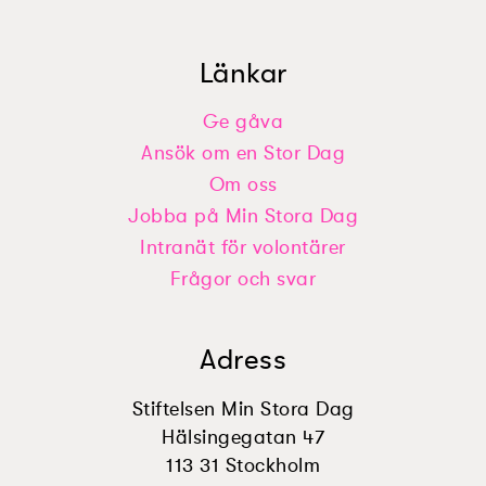
Länkar
Ge gåva
Ansök om en Stor Dag
Nellys önskan: ”Bygga ett jättestort
Ardawans önskan: ”Egen Tv som
lego”
Om oss
bara är min”
Jobba på Min Stora Dag
Intranät för volontärer
Frågor och svar
Adress
Stiftelsen Min Stora Dag
Hälsingegatan 47
113 31 Stockholm