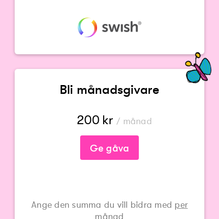
Bli månadsgivare
200
kr
/ månad
Ge gåva
Ange den summa du vill bidra med
per
månad