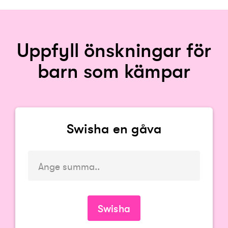
Uppfyll önskningar för
barn som kämpar
Swisha en gåva
Du måste ange en summa
Swisha