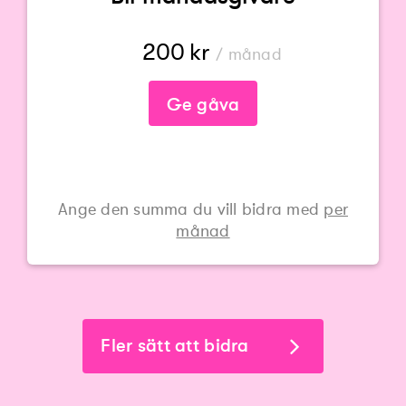
200
kr
/ månad
Ge gåva
Ange den summa du vill bidra med
per
månad
Fler sätt att bidra