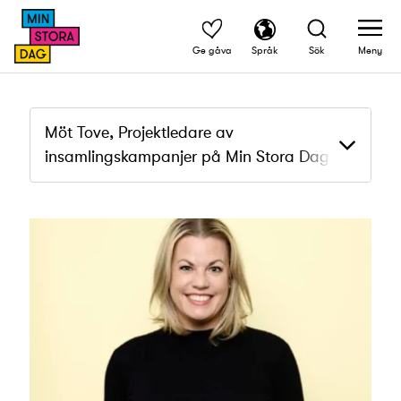
Ge gåva
Språk
Sök
Meny
Möt Tove, Projektledare av
insamlingskampanjer på Min Stora Dag