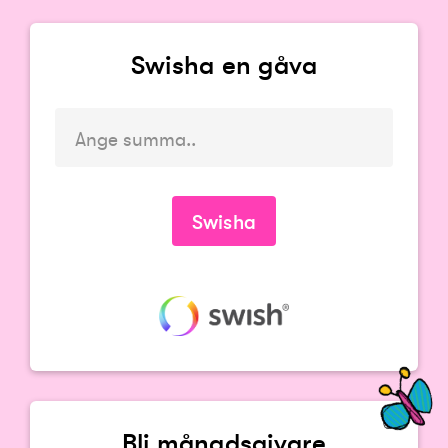
Swisha en gåva
Du måste ange en summa
Swisha
Bli månadsgivare