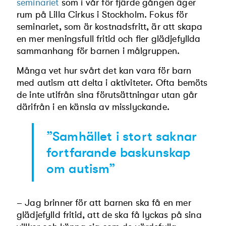
seminariet
som i vår för fjärde gången äger
rum på Lilla Cirkus i Stock­holm. Fokus för
seminariet, som är kostnadsfritt, är att skapa
en mer meningsfull fritid och fler glädjefyllda
sammanhang för barnen i målgruppen.
Många vet hur svårt det kan vara för barn
med autism att delta i aktiviteter. Ofta bemöts
de inte utifrån sina förutsätt­ningar utan går
därifrån i en känsla av misslyckande.
”Samhället i stort saknar
fortfarande baskun­skap
om autism”
– Jag brinner för att barnen ska få en mer
glädjefylld fritid, att de ska få lyckas på sina