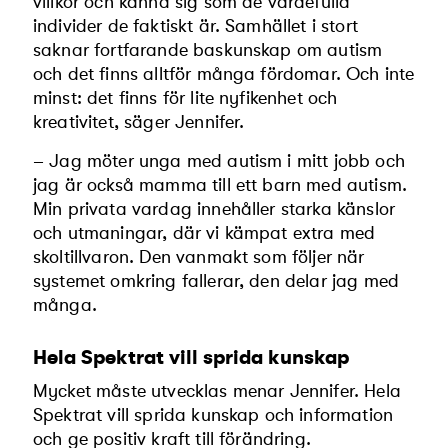
villkor och känna sig som de värde­fulla
individer de faktiskt är. Samhället i stort
saknar fortfarande baskun­skap om autism
och det finns alltför många fördomar. Och inte
minst: det finns för lite nyfikenhet och
kreativitet, säger Jennifer.
– Jag möter unga med autism i mitt jobb och
jag är också mamma till ett barn med autism.
Min privata vardag innehål­ler starka känslor
och utmaningar, där vi kämpat extra med
skoltillvaron. Den vanmakt som följer när
systemet omkring fallerar, den delar jag med
många.
Hela Spektrat vill sprida kunskap
Mycket måste utvecklas menar Jennifer. Hela
Spektrat vill sprida kunskap och information
och ge positiv kraft till förändring.