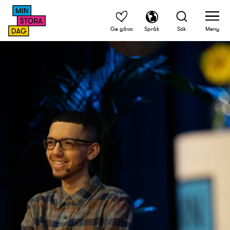
Ge gåva
Språk
Sök
Meny