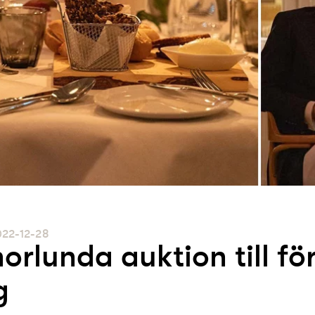
022-12-28
orlunda auktion till f
g