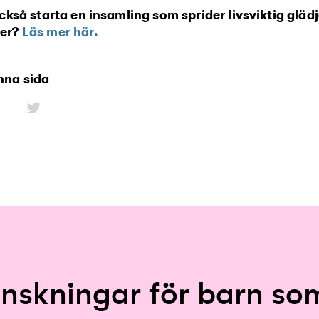
också starta en insamling som sprider livsviktig gläd
ser?
Läs mer här.
nna sida
önskningar för barn s