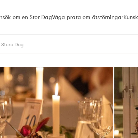
nsök om en Stor Dag
Våga prata om ätstörningar
Kuns
n Stora Dag