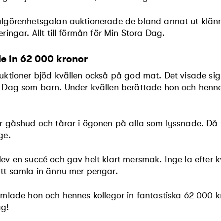
lgörenhetsgalan auktionerade de bland annat ut klän
ringar. Allt till förmån för Min Stora Dag.
e in 62 000 kronor
uktioner bjöd kvällen också på god mat. Det visade sig
a Dag som barn. Under kvällen berättade hon och hen
r gåshud och tårar i ögonen på alla som lyssnade. Då fö
ge.
ev en succé och gav helt klart mersmak. Inge la efter k
tt samla in ännu mer pengar.
amlade hon och hennes kollegor in fantastiska 62 000 kr
ag!