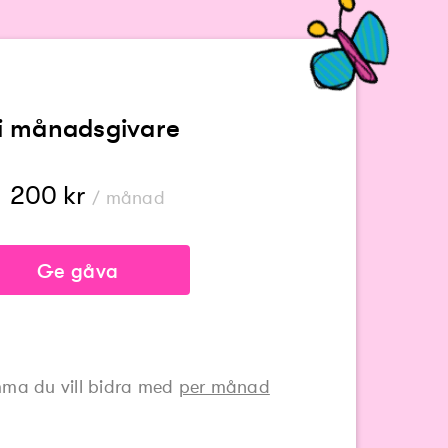
li månadsgivare
200
kr
/ månad
Ge gåva
ma du vill bidra med
per månad