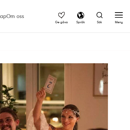
kap
Om oss
Ge gåva
Språk
Sök
Meny