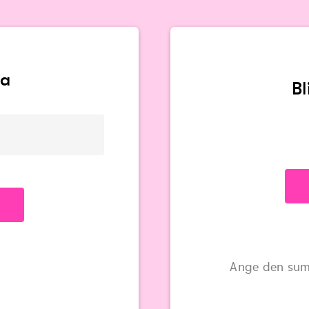
va
B
Ange den sum