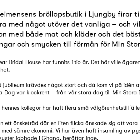
eimensens bröllopsbutik i Ljungby firar ti
ira med något utöver det vanliga – och vilk
on med både mat och kläder och det bäst
ngar och smycken till förmån för Min Sto
r Bridal House har funnits i tio år. Det här ville ägaren
het.
t jubileum krävdes något stort och då kom vi på idén a
a Dag var klockrent – från vår stora dag till Min Stora
 hennes kollegor har haft flera små välgörenhetstillfäl
ån ett önsketräd där en liten flicka önskade sig att vara p
j med sämre ekonomi. Vi har även haft insamling av p
syster jobbade i Ghana, berättar Inge.