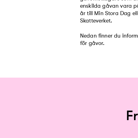
enskilda gåvan vara p
år till Min Stora Dag 
Skatteverket.
Nedan finner du infor
för gåvor.
F