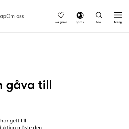
kap
Om oss
Ge gåva
Språk
Sök
Meny
 gåva till
ar gett till
duktion måste den