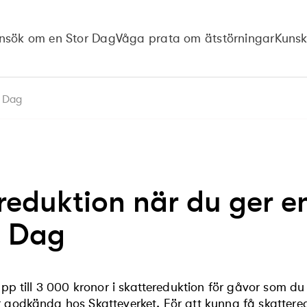
nsök om en Stor Dag
Våga prata om ätstörningar
Kuns
a Dag
reduktion när du ger en
a Dag
p till 3 000 kronor i skattereduktion för gåvor som du h
godkända hos Skatteverket. För att kunna få skattere