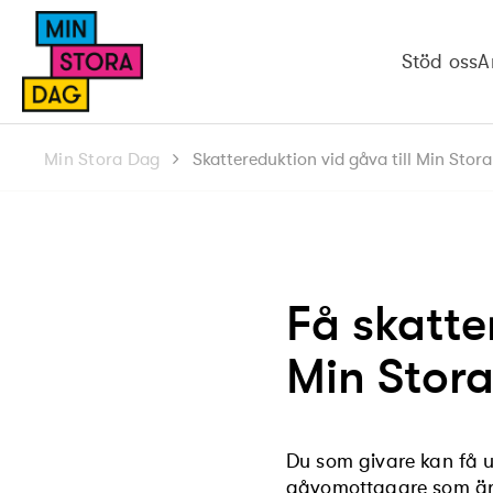
Stöd oss
A
Min Stora Dag
Skattereduktion vid gåva till Min Stor
Få skatte
Min Stor
Du som givare kan få up
gåvomottagare som är 