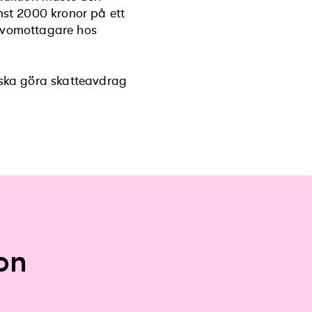
st 2000 kronor på ett
gåvomottagare hos
ska göra skatteavdrag
on