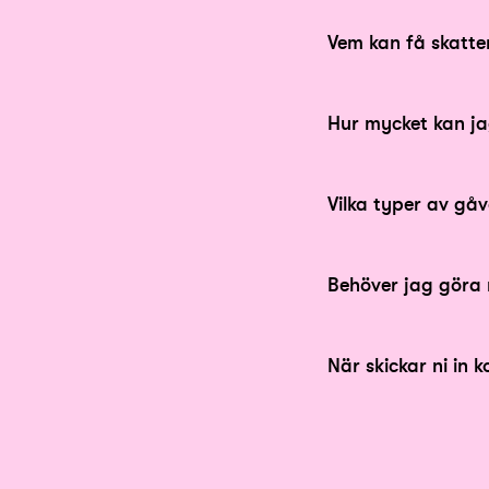
Vem kan få skatte
Privatpersoner som
Hur mycket kan ja
ut i Sverige. Döds
Skattereduktionen
Vilka typer av gåv
på skattereduktion
Hos Min Stora Dag 
Behöver jag göra
engångsgåva, min
gåvomottagare har
skänker gåvan, så
Min Stora Dag skic
När skickar ni in k
förutsättningarna 
person som har get
Skatteverket. Dett
Kontrolluppgifterna
gett din gåva.