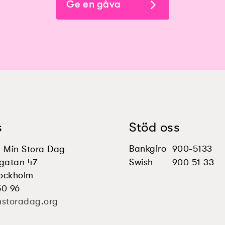
Ge en gåva
s
Stöd oss
Bankgiro
900-5133
en Min Stora Dag
gatan 47
Swish
900 51 33
tockholm
50 96
nstoradag.org