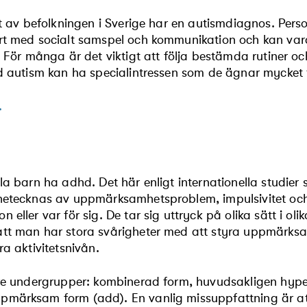
ent av befolkningen i Sverige har en autismdiagnos. Pe
rt med socialt samspel och kommunikation och kan vara
. För många är det viktigt att följa bestämda rutiner oc
ed autism kan ha specialintressen som de ägnar mycket t
.
la barn ha adhd. Det här enligt internationella studier
netecknas av uppmärksamhetsproblem, impulsivitet och
 eller var för sig. De tar sig uttryck på olika sätt i oli
tt man har stora svårigheter med att styra uppmärksa
ra aktivitetsnivån.
tre undergrupper: kombinerad form, huvudsakligen hype
pmärksam form (add). En vanlig missuppfattning är at