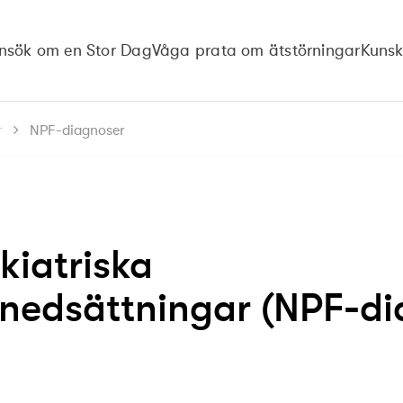
nsök om en Stor Dag
Våga prata om ätstörningar
Kuns
r
NPF-diagnoser
kiatriska
snedsättningar (NPF-di