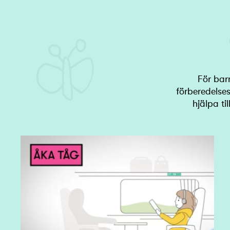
För bar
förberedelses
hjälpa ti