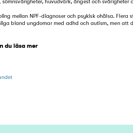
 sömnsvårigheter, huvudvärk, ångest och svårigheter 
pling mellan NPF-diagnoser och psykisk ohälsa. Flera stu
anliga bland ungdomar med adhd och autism, men att d
an du läsa mer
undet