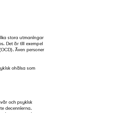
lika stora utmaningar
. Det är till exempel
 (OCD). Även personer
sykisk ohälsa som
svär och psykisk
te decennierna.