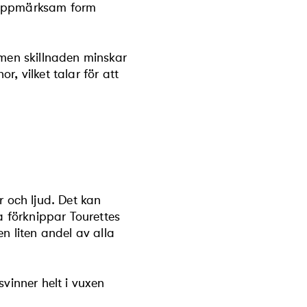
 ouppmärksam form
 men skillnaden minskar
, vilket talar för att
er och ljud. Det kan
a förknippar Tourettes
n liten andel av alla
vinner helt i vuxen