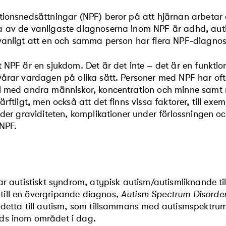
tionsnedsättningar (NPF) beror på att hjärnan arbetar o
a av de vanligaste diagnoserna inom NPF är adhd, aut
vanligt att en och samma person har flera NPF-diagnos
t NPF är en sjukdom. Det är det inte – det är en funkt
vårar vardagen på olika sätt. Personer med NPF har of
l med andra människor, koncentration och minne samt 
rftligt, men också att det finns vissa faktorer, till exem
nder graviditeten, komplikationer under förlossningen oc
 NPF.
ar autistiskt syndrom, atypisk autism/autismliknande t
ill en övergripande diagnos,
Autism Spectrum Disorde
 detta till autism, som tillsammans med autismspektrumt
ds inom området i dag.