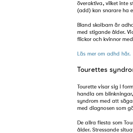
överaktiva, vilket in
(add) kan snarare ha e
Bland skolbarn är adhd
med stigande ålder. Vid
flickor och kvinnor me
Läs mer om adhd här.
Tourettes syndr
Tourette visar sig i for
handla om blinkningar, 
syndrom med att säga fu
med diagnosen som gö
De allra flesta som Tou
ålder. Stressande situati