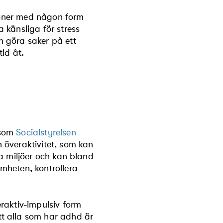
rsoner med någon form
 känsliga för stress
h göra saker på ett
id åt.
 som
Socialstyrelsen
 överaktivitet, som kan
ka miljöer och kan bland
mheten, kontrollera
raktiv-impulsiv form
t alla som har adhd är