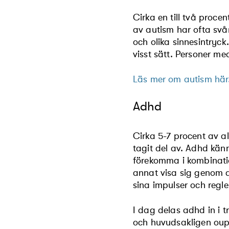
Cirka en till två proc
av autism har ofta svå
och olika sinnesintryck
visst sätt. Personer m
Läs mer om autism här
Adhd
Cirka 5-7 procent av al
tagit del av. Adhd kän
förekomma i kombination
annat visa sig genom a
sina impulser och regle
I dag delas adhd in i 
och huvudsakligen oup