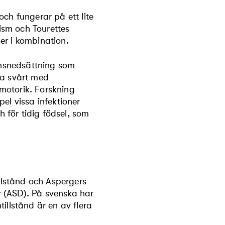
ch fungerar på ett lite
ism och Tourettes
er i kombination.
ionsnedsättning som
ta svårt med
motorik. Forskning
pel vissa infektioner
h för tidig födsel, som
illstånd och Aspergers
r
(ASD). På svenska har
illstånd är en av flera