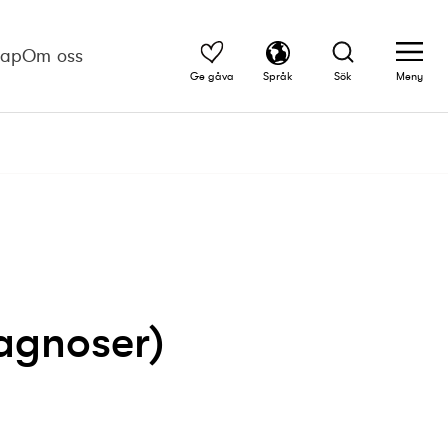
kap
Om oss
Ge gåva
Språk
Sök
Meny
agnoser)