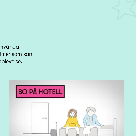
 använda
filmer som kan
pplevelse.