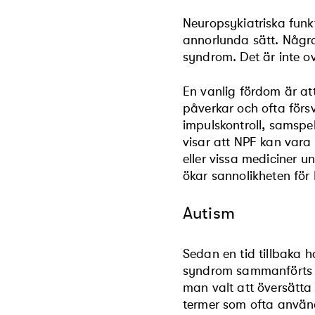
Neuropsykiatriska funk
annorlunda sätt. Någr
syndrom. Det är inte o
En vanlig fördom är at
påverkar och ofta förs
impulskontroll, samspe
visar att NPF kan vara ä
eller vissa mediciner u
ökar sannolikheten för
Autism
Sedan en tid tillbaka h
syndrom sammanförts t
man valt att översätta
termer som ofta använ