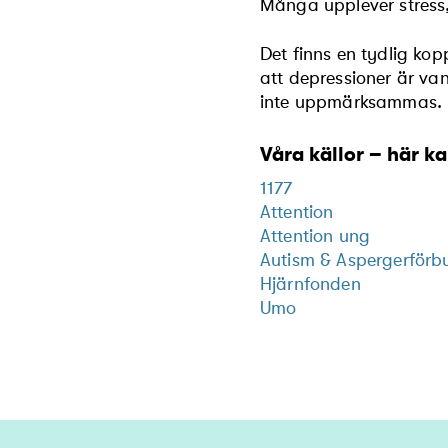
Många upplever stress,
Det finns en tydlig kop
att depressioner är v
inte uppmärksammas.
Våra källor – här k
1177
Attention
Attention ung
Autism & Aspergerförb
Hjärnfonden
Umo