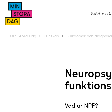
Stöd oss
A
Min Stora Dag
Kunskap
Sjukdomar och diagnose
Neuropsy
funktion
Vad är NPF?