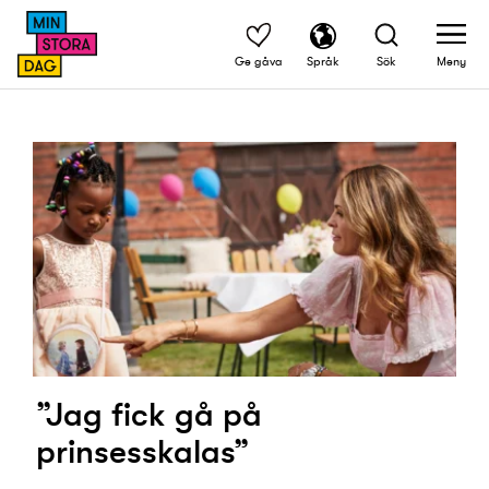
Ge gåva
Språk
Sök
Meny
”Jag fick gå på
prinsesskalas”