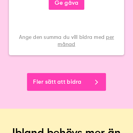
Ge gåva
Ange den summa du vill bidra med
per
månad
Fler sätt att bidra
Ibland behövs mer än