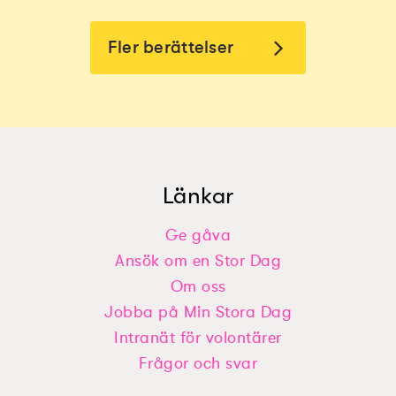
Fler berättelser
Länkar
Ge gåva
Ansök om en Stor Dag
Nellys önskan: ”Bygga ett jättestort
Ardawans önskan: ”Egen Tv som
lego”
Om oss
bara är min”
Jobba på Min Stora Dag
Intranät för volontärer
Frågor och svar