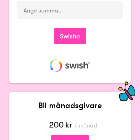
Du måste ange en summa
Swisha
Bli månadsgivare
200
kr
/ månad